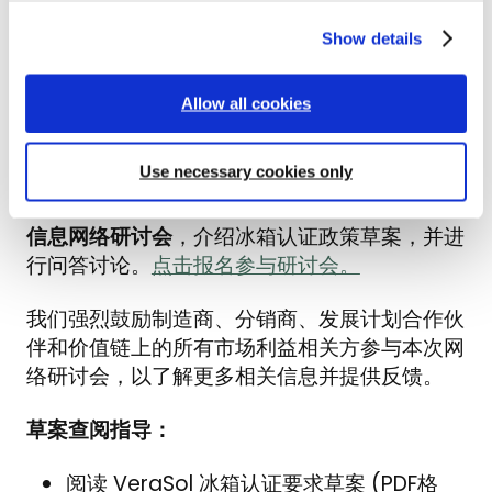
i
VeraSol的质量标准和认证一直是市场参与者验
Show details
o
证产品质量的基石。为使我们的流程严谨并有
n
效，VeraSol希望寻求您的帮助，确保冰箱的认
Allow all cookies
证要求草案适用于您的业务或项目。《VeraSol
冰箱认证要求》草案已公开面向公众征寻求意
Use necessary cookies only
见。征寻求期
将自3月23日起，至4月13日止
。
VeraSol将于
3月31日中国北京时间23:00举行
信息网络研讨会
，介绍冰箱认证政策草案，并进
行问答讨论。
点击报名参与研讨会。
我们强烈鼓励制造商、分销商、发展计划合作伙
伴和价值链上的所有市场利益相关方参与本次网
络研讨会，以了解更多相关信息并提供反馈。
草案查阅指导：
阅读 VeraSol 冰箱认证要求草案 (PDF格