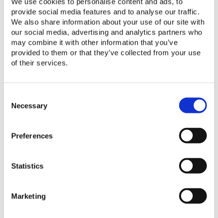
We use cookies to personalise content and ads, to
市场利益相关方轻易区分出高质量的产品。
provide social media features and to analyse our traffic.
We also share information about your use of our site with
our social media, advertising and analytics partners who
为应对离网太阳能市场不断发展的需求，
may combine it with other information that you’ve
VeraSol已启动制定离网冰箱的质量标准。相关
provided to them or that they’ve collected from your use
标准一旦完成，VeraSol即计划开始认证独立太
of their services.
阳能冰箱，及350 Wp以下的太阳能系统配套的
冰箱。这将成为VeraSol的一个重要里程碑，将
C
认证扩展到小型家用电器之外，并开启未来更广
o
Necessary
泛的太阳能生产用设备的认证服务。
n
s
VeraSol的政策草案
《
VeraSol
冰箱认证要求》
Preferences
e
(Requirements for VeraSol Certification of
n
t
refrigerator)
将涉及产品质量的四个核心要
Statistics
S
求：广告真实性、健康和安全、耐用性和消费者
e
保护。这些要求适用于打算用于离网能源系统或
l
与之兼容的冰箱，如太阳能组件和交流或直流微
Marketing
e
c
型电网。
t